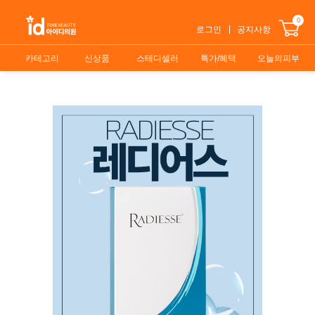
0
로그인
공지사항
카테고리
신상품
스테디셀러
특가/혜택
오늘의피부