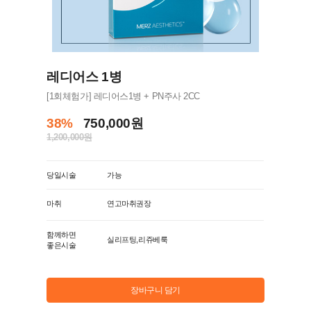
레디어스 1병
[1회체험가] 레디어스1병 + PN주사 2CC
38%
750,000원
1,200,000원
당일시술
가능
마취
연고마취권장
함께하면
실리프팅,리쥬베룩
좋은시술
장바구니 담기