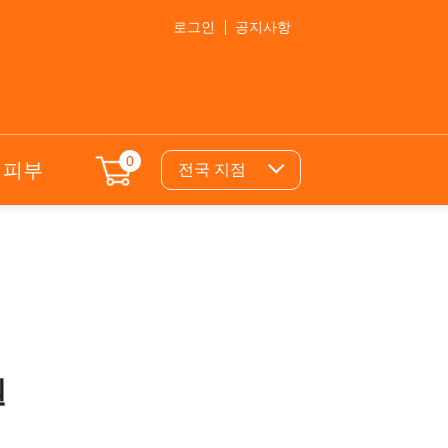
로그인
공지사항
0
의피부
전국 지점
원