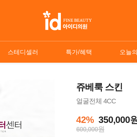
스테디셀러
특가/혜택
오늘
쥬베룩 스킨
얼굴전체 4CC
42%
350,000
600,000원